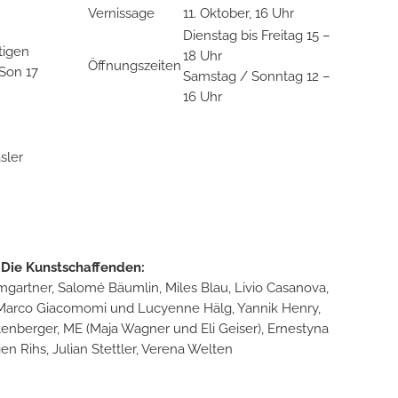
Vernissage
11. Oktober, 16 Uhr
Dienstag bis Freitag 15 –
tigen
18 Uhr
Öffnungszeiten
 Son 17
Samstag / Sonntag 12 –
16 Uhr
sler
Die Kunstschaffenden:
artner, Salomé Bäumlin, Miles Blau, Livio Casanova,
, Marco Giacomomi und Lucyenne Hälg, Yannik Henry,
tenberger, ME (Maja Wagner und Eli Geiser), Ernestyna
en Rihs, Julian Stettler, Verena Welten