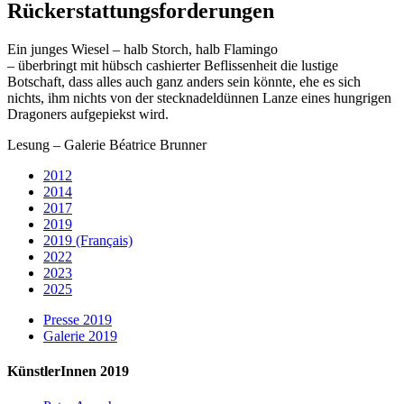
Rückerstattungsforderungen
Ein junges Wiesel – halb Storch, halb Flamingo
– überbringt mit hübsch cashierter Beflissenheit die lustige
Botschaft, dass alles auch ganz anders sein könnte, ehe es sich
nichts, ihm nichts von der stecknadeldünnen Lanze eines hungrigen
Dragoners aufgepiekst wird.
Lesung – Galerie Béatrice Brunner
2012
2014
2017
2019
2019 (Français)
2022
2023
2025
Presse 2019
Galerie 2019
KünstlerInnen 2019