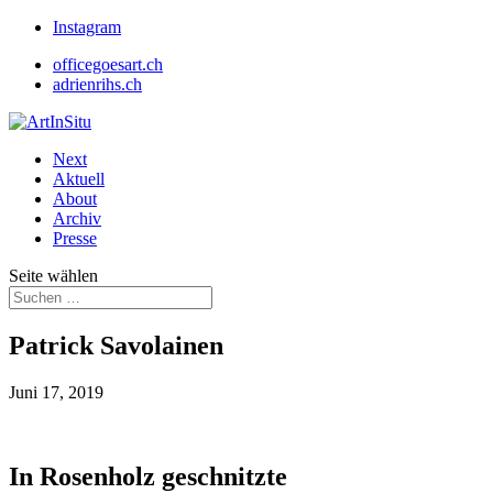
Instagram
officegoesart.ch
adrienrihs.ch
Next
Aktuell
About
Archiv
Presse
Seite wählen
Patrick Savolainen
Juni 17, 2019
In Rosenholz geschnitzte