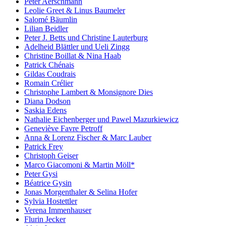
Peter Aerschmann
Leolie Greet & Linus Baumeler
Salomé Bäumlin
Lilian Beidler
Peter J. Betts und Christine Lauterburg
Adelheid Blättler und Ueli Zingg
Christine Boillat & Nina Haab
Patrick Chénais
Gildas Coudrais
Romain Crélier
Christophe Lambert & Monsignore Dies
Diana Dodson
Saskia Edens
Nathalie Eichenberger und Pawel Mazurkiewicz
Geneviève Favre Petroff
Anna & Lorenz Fischer & Marc Lauber
Patrick Frey
Christoph Geiser
Marco Giacomoni & Martin Möll*
Peter Gysi
Béatrice Gysin
Jonas Morgenthaler & Selina Hofer
Sylvia Hostettler
Verena Immenhauser
Flurin Jecker