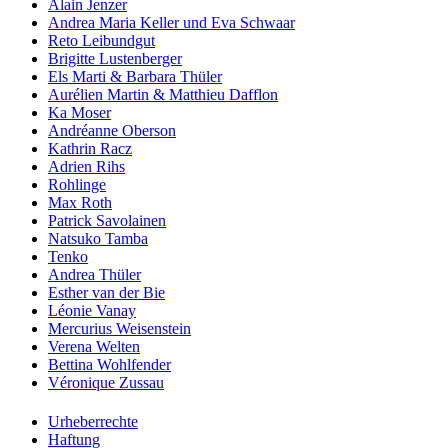
Alain Jenzer
Andrea Maria Keller und Eva Schwaar
Reto Leibundgut
Brigitte Lustenberger
Els Marti & Barbara Thüler
Aurélien Martin & Matthieu Dafflon
Ka Moser
Andréanne Oberson
Kathrin Racz
Adrien Rihs
Rohlinge
Max Roth
Patrick Savolainen
Natsuko Tamba
Tenko
Andrea Thüler
Esther van der Bie
Léonie Vanay
Mercurius Weisenstein
Verena Welten
Bettina Wohlfender
Véronique Zussau
Urheberrechte
Haftung