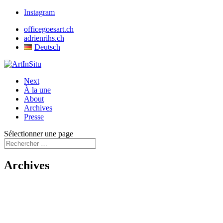
Instagram
officegoesart.ch
adrienrihs.ch
Deutsch
Next
À la une
About
Archives
Presse
Sélectionner une page
Archives