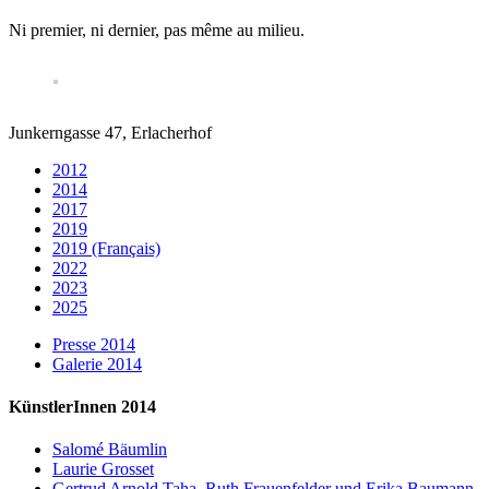
Ni premier, ni dernier, pas même au milieu.
Junkerngasse 47, Erlacherhof
2012
2014
2017
2019
2019 (Français)
2022
2023
2025
Presse 2014
Galerie 2014
KünstlerInnen 2014
Salomé Bäumlin
Laurie Grosset
Gertrud Arnold Taha, Ruth Frauenfelder und Erika Baumann