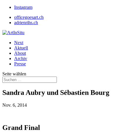
Instagram
officegoesart.ch
adrienrihs.ch
Next
Aktuell
About
Archiv
Presse
Seite wählen
Sandra Aubry und Sébastien Bourg
Nov. 6, 2014
Grand Final