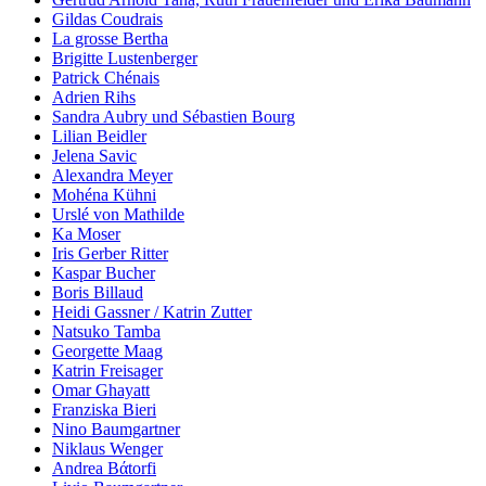
Gildas Coudrais
La grosse Bertha
Brigitte Lustenberger
Patrick Chénais
Adrien Rihs
Sandra Aubry und Sébastien Bourg
Lilian Beidler
Jelena Savic
Alexandra Meyer
Mohéna Kühni
Urslé von Mathilde
Ka Moser
Iris Gerber Ritter
Kaspar Bucher
Boris Billaud
Heidi Gassner / Katrin Zutter
Natsuko Tamba
Georgette Maag
Katrin Freisager
Omar Ghayatt
Franziska Bieri
Nino Baumgartner
Niklaus Wenger
Andrea Bάtorfi