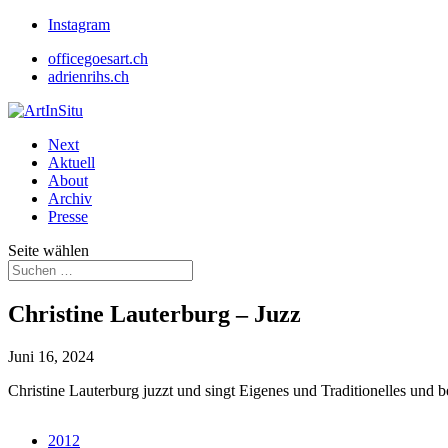
Instagram
officegoesart.ch
adrienrihs.ch
Next
Aktuell
About
Archiv
Presse
Seite wählen
Christine Lauterburg – Juzz
Juni 16, 2024
Christine Lauterburg juzzt und singt Eigenes und Traditionelles und be
2012