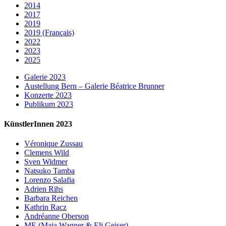
2014
2017
2019
2019 (Français)
2022
2023
2025
Galerie 2023
Austellung Bern – Galerie Béatrice Brunner
Konzerte 2023
Publikum 2023
KünstlerInnen 2023
Véronique Zussau
Clemens Wild
Sven Widmer
Natsuko Tamba
Lorenzo Salafia
Adrien Rihs
Barbara Reichen
Kathrin Racz
Andréanne Oberson
ME (Maja Wagner & Eli Geiser)