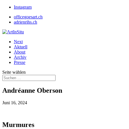
Instagram
officegoesart.ch
adrienrihs.ch
Next
Aktuell
About
Archiv
Presse
Seite wählen
Andréanne Oberson
Juni 16, 2024
Murmures