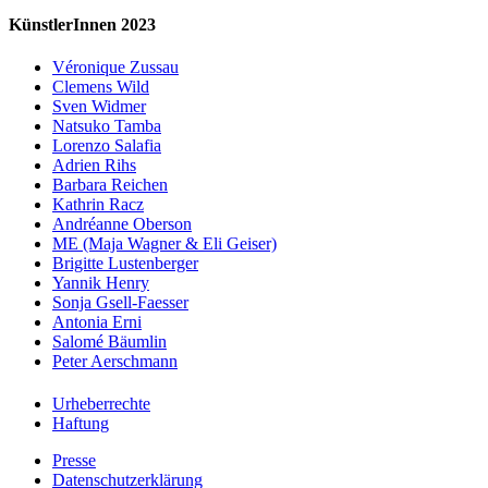
KünstlerInnen 2023
Véronique Zussau
Clemens Wild
Sven Widmer
Natsuko Tamba
Lorenzo Salafia
Adrien Rihs
Barbara Reichen
Kathrin Racz
Andréanne Oberson
ME (Maja Wagner & Eli Geiser)
Brigitte Lustenberger
Yannik Henry
Sonja Gsell-Faesser
Antonia Erni
Salomé Bäumlin
Peter Aerschmann
Urheberrechte
Haftung
Presse
Datenschutzerklärung