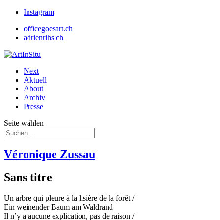
Instagram
officegoesart.ch
adrienrihs.ch
Next
Aktuell
About
Archiv
Presse
Seite wählen
Véronique Zussau
Sans titre
Un arbre qui pleure à la lisière de la forêt /
Ein weinender Baum am Waldrand
Il n’y a aucune explication, pas de raison /